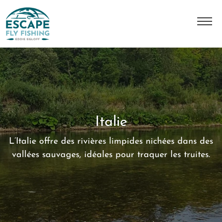
A Propos
L'histoire
Notre équipe
Italie
Nos destinations
L’Italie offre des rivières limpides nichées dans des
Nos séjours
vallées sauvages, idéales pour traquer les truites.
Contact