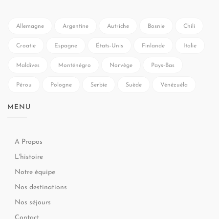
Allemagne
Argentine
Autriche
Bosnie
Chili
Croatie
Espagne
États-Unis
Finlande
Italie
Maldives
Monténégro
Norvège
Pays-Bas
Pérou
Pologne
Serbie
Suède
Vénézuéla
MENU
A Propos
L'histoire
Notre équipe
Nos destinations
Nos séjours
Contact