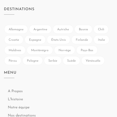
DESTINATIONS
Allemagne
Argentine
Autriche
Bosnie
Chili
Croatie
Espagne
États-Unis
Finlande
Italie
Maldives
Monténégro
Norvège
Pays-Bas
Pérou
Pologne
Serbie
Suède
Vénézuéla
MENU
A Propos
L'histoire
Notre équipe
Nos destinations