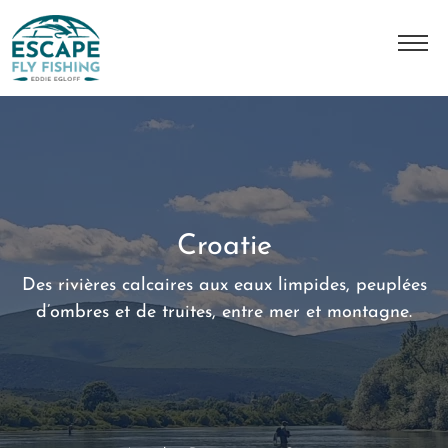
A Propos
L'histoire
Notre équipe
Croatie
Nos destinations
Des rivières calcaires aux eaux limpides, peuplées
Nos séjours
d’ombres et de truites, entre mer et montagne.
Contact