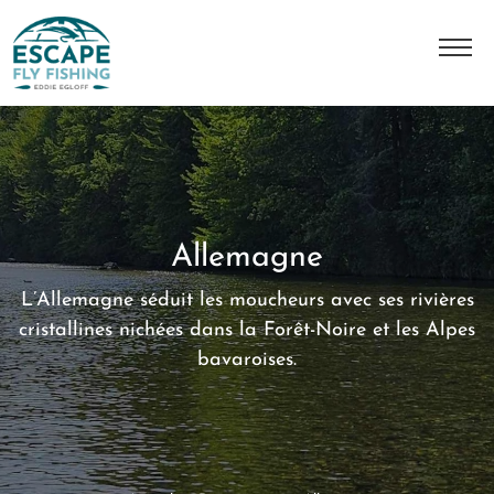
A Propos
L'histoire
Notre équipe
Allemagne
Nos destinations
L’Allemagne séduit les moucheurs avec ses rivières
Nos séjours
cristallines nichées dans la Forêt-Noire et les Alpes
bavaroises.
Contact