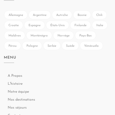
Allemagne
Argentine
Autriche
Bosnie
Chili
Croatie
Espagne
États-Unis
Finlande
Italie
Maldives
Monténégro
Norvège
Pays-Bas
Pérou
Pologne
Serbie
Suède
Vénézuéla
MENU
A Propos
L'histoire
Notre équipe
Nos destinations
Nos séjours