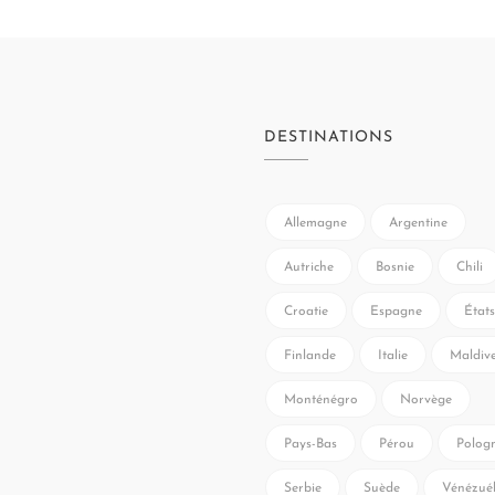
DESTINATIONS
Allemagne
Argentine
Autriche
Bosnie
Chili
Croatie
Espagne
États
Finlande
Italie
Maldiv
Monténégro
Norvège
Pays-Bas
Pérou
Polog
Serbie
Suède
Vénézué