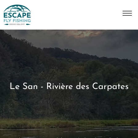
A Propos
L'histoire
Notre équipe
Nos destinations
Le San - Rivière des Carpates
Nos séjours
Contact