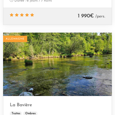
Durée :
6 jours / 7 nuits
1 990
€
/pers.
ALLEMAGNE
La Bavière
Truites
Ombres