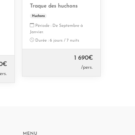
Traque des huchons
Huchons
Période :
De Septembre à
Janvier.
Durée :
6 jours / 7 nuits
1 690
€
0
€
/pers.
ers.
MENU