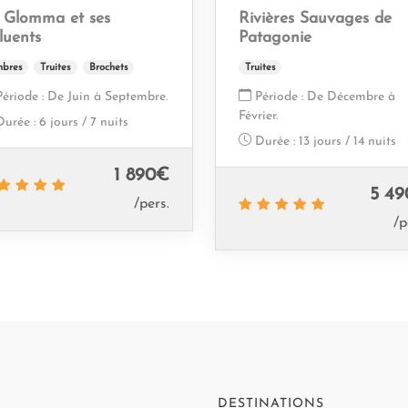
 Glomma et ses
Rivières Sauvages de
luents
Patagonie
bres
Truites
Brochets
Truites
Période :
De Juin à Septembre.
Période :
De Décembre à
Février.
Durée :
6 jours / 7 nuits
Durée :
13 jours / 14 nuits
1 890
€
5 49
/pers.
/p
DESTINATIONS