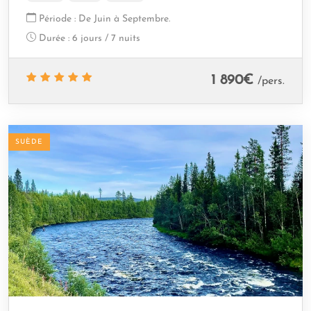
Période :
De Juin à Septembre.
Durée :
6 jours / 7 nuits
1 890
€
/pers.
SUÈDE