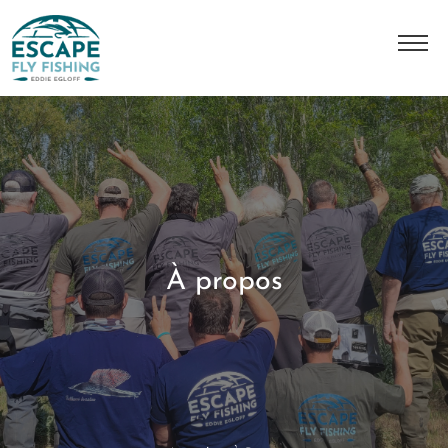
A Propos
L'histoire
Notre équipe
Nos destinations
À propos
Nos séjours
Contact