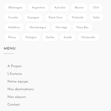
Allemagne
Argentine
Autriche
Bosnie
Chili
Croatie
Espagne
États-Unis
Finlande
Italie
Maldives
Monténégro
Norvège
Pays-Bas
Pérou
Pologne
Serbie
Suède
Vénézuéla
MENU
A Propos
L'histoire
Notre équipe
Nos destinations
Nos séjours
Contact