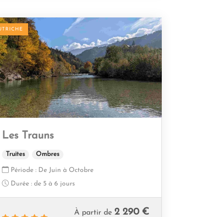
UTRICHE
Les Trauns
Truites
Ombres
Période :
De Juin à Octobre
Durée :
de 5 à 6 jours
2 290 €
À partir de