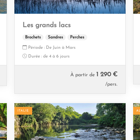
Les grands lacs
Brochets
Sandres
Perches
Période :
De Juin à Mars
Durée :
de 4 à 6 jours
1 290 €
À partir de
/pers.
ITALIE
A