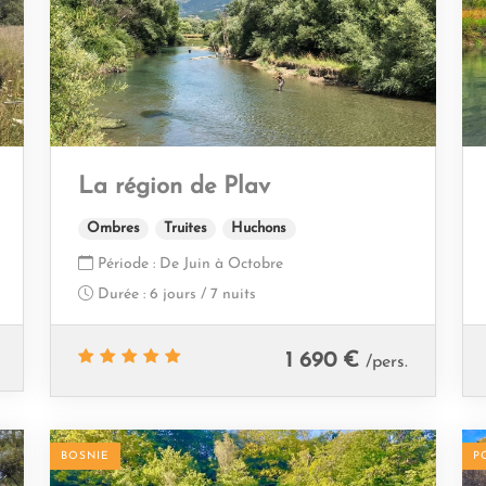
La région de Plav
Ombres
Truites
Huchons
Période :
De Juin à Octobre
Durée :
6 jours / 7 nuits
1 690 €
/pers.
BOSNIE
P