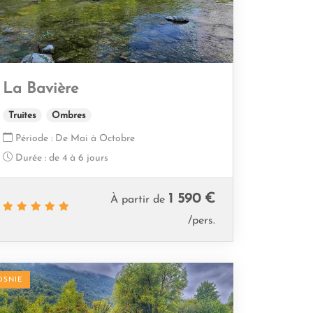
La Bavière
Truites
Ombres
Période :
De Mai à Octobre
Durée :
de 4 à 6 jours
1 590 €
À partir de
/pers.
OSNIE