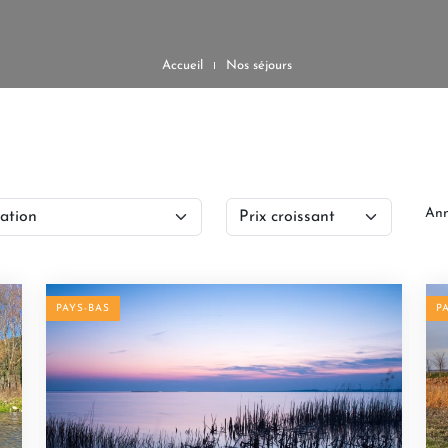
Accueil
Nos séjours
Ann
PAYS-BAS
P