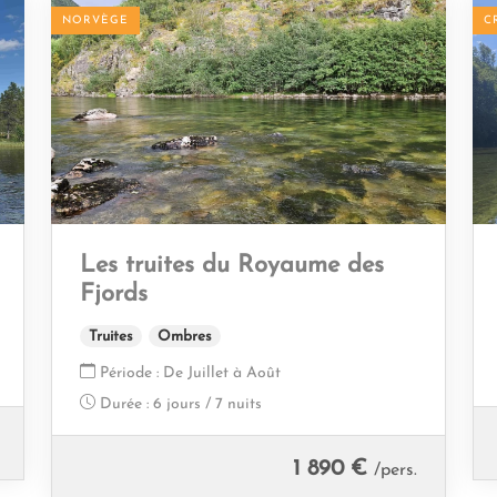
NORVÈGE
C
Les truites du Royaume des
Fjords
Truites
Ombres
Période :
De Juillet à Août
Durée :
6 jours / 7 nuits
1 890 €
/pers.