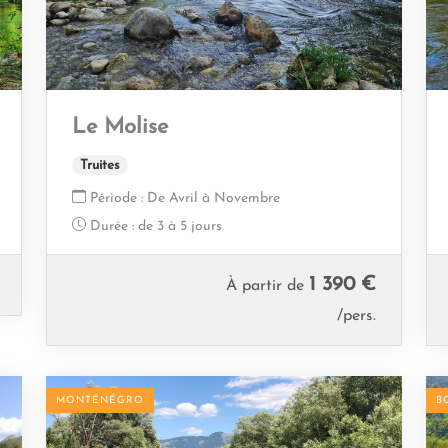
Le Molise
Truites
Période :
De Avril à Novembre
Durée :
de 3 à 5 jours
1 390 €
À partir de
/pers.
MONTÉNÉGRO
B