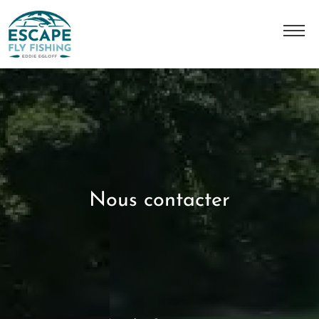
A Propos
L'histoire
Notre équipe
Nos destinations
Nous contacter
Nos séjours
Contact