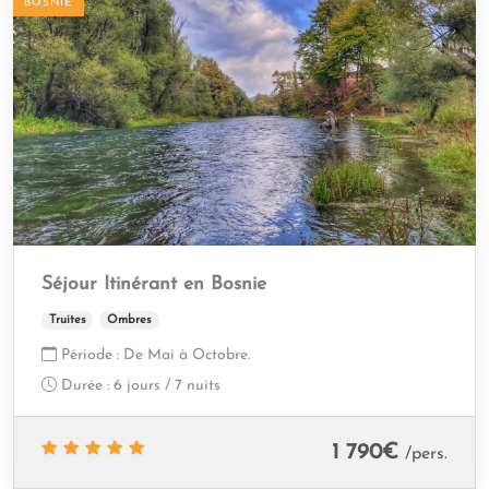
BOSNIE
Séjour Itinérant en Bosnie
Truites
Ombres
Période :
De Mai à Octobre.
Durée :
6 jours / 7 nuits
1 790
€
/pers.