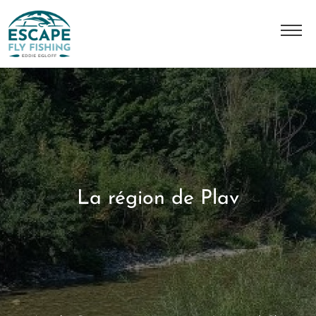
A Propos
L'histoire
Notre équipe
Nos destinations
La région de Plav
Nos séjours
Contact