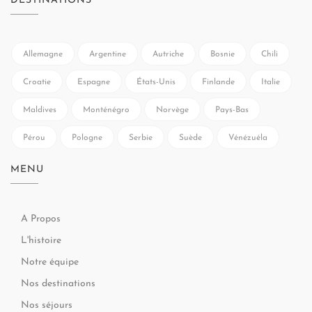
DESTINATIONS
Allemagne
Argentine
Autriche
Bosnie
Chili
Croatie
Espagne
États-Unis
Finlande
Italie
Maldives
Monténégro
Norvège
Pays-Bas
Pérou
Pologne
Serbie
Suède
Vénézuéla
MENU
A Propos
L'histoire
Notre équipe
Nos destinations
Nos séjours