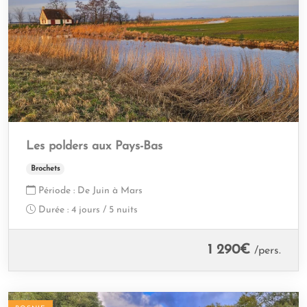
Les polders aux Pays-Bas
Brochets
Période :
De Juin à Mars
Durée :
4 jours / 5 nuits
1 290
€
/pers.