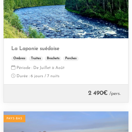
La Laponie suédoise
Ombres
Truites
Brochets
Perches
Période :
De Juillet à Août
Durée :
6 jours / 7 nuits
2 490
€
/pers.
PAYS-BAS